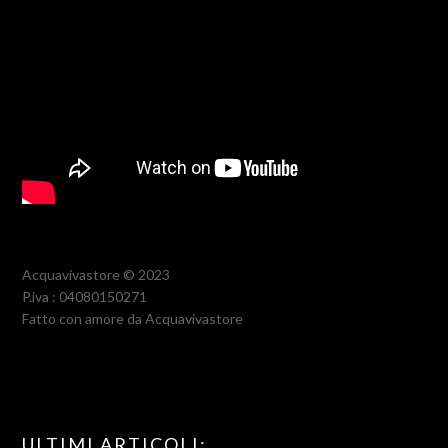
Acquavivastore © 2023
P.iva : 04080150271
Fatto con amore da Acquavivastore
ULTIMI ARTICOLI: