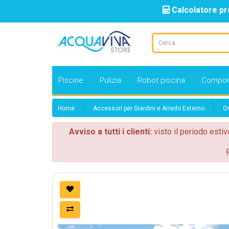
Calcolatore pr
Piscine
Pulizia
Robot piscina
Compon
Home
Accessori per Giardini e Arredo Esterno
Om
Avviso a tutti i clienti:
visto il periodo estiv