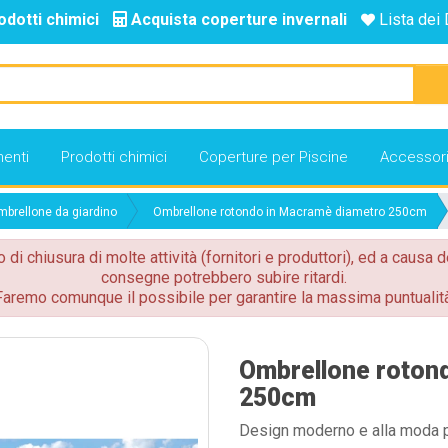
odotti chimici
Acquista coperture invernali
Lista dei 
enti
Prodotti chimici
Coperture per Piscine
Accessor
brellone da giardino
Ombrellone rotondo in Macramè diametro 250cm
o di chiusura di molte attività (fornitori e produttori), ed a causa d
consegne potrebbero subire ritardi.
Faremo comunque il possibile per garantire la massima puntualità
Ombrellone roton
250cm
Design moderno e alla moda pe