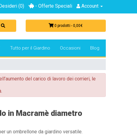
Desideri (0)
- Offerte Speciali
Account
0 prodotti - 0,00€
i
Tutto per il Giardino
Occasioni
Blog
ell’aumento del carico di lavoro dei corrieri, le
.
do in Macramè diametro
r un ombrellone da giardino versatile.