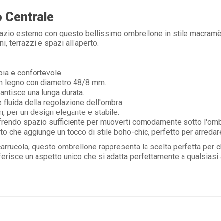
 Centrale
azio esterno con questo bellissimo ombrellone in stile macramè. 
i, terrazzi e spazi all’aperto.
pia e confortevole.
 in legno con diametro 48/8 mm.
antisce una lunga durata.
 fluida della regolazione dell'ombra.
 per un design elegante e stabile.
ffrendo spazio sufficiente per muoverti comodamente sotto l'omb
to che aggiunge un tocco di stile boho-chic, perfetto per arredar
arrucola, questo ombrellone rappresenta la scelta perfetta per ch
nferisce un aspetto unico che si adatta perfettamente a qualsiasi