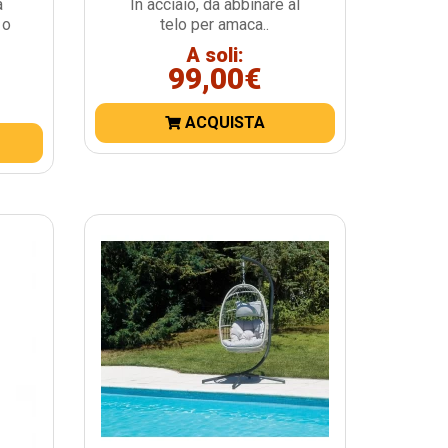
a
In acciaio, da abbinare al
 o
telo per amaca..
A soli:
99,00€
ACQUISTA