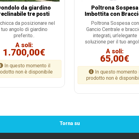
Dondolo da giardino
Poltrona Sospesa
reclinabile tre posti
Imbottita con Bracci
chicca da posizionare nel
Poltrona Sospesa con
tuo angolo di giardino
Gancio Centrale e bracci
preferito..
integrati, un’elegante
soluzione per il tuo angol
A soli:
1.700,00€
A soli:
65,00€
In questo momento il
odotto non è disponibile
In questo momento i
prodotto non è disponib
Torna su