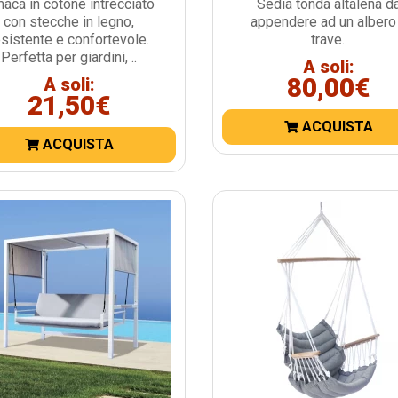
aca in cotone intrecciato
Sedia tonda altalena d
con stecche in legno,
appendere ad un albero
esistente e confortevole.
trave..
Perfetta per giardini, ..
A soli:
80,00€
A soli:
21,50€
ACQUISTA
ACQUISTA