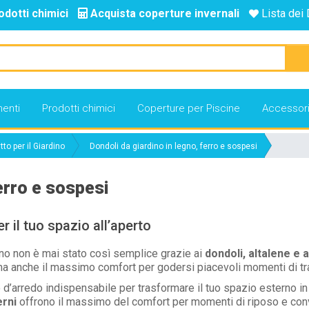
odotti chimici
Acquista coperture invernali
Lista dei 
enti
Prodotti chimici
Coperture per Piscine
Accessor
tto per il Giardino
Dondoli da giardino in legno, ferro e sospesi
ferro e sospesi
r il tuo spazio all’aperto
rno non è mai stato così semplice grazie ai
dondoli, altalene e 
a anche il massimo comfort per godersi piacevoli momenti di tranq
arredo indispensabile per trasformare il tuo spazio esterno in un’
erni
offrono il massimo del comfort per momenti di riposo e conviv