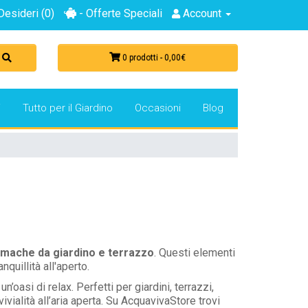
Desideri (0)
- Offerte Speciali
Account
0 prodotti - 0,00€
i
Tutto per il Giardino
Occasioni
Blog
amache da giardino e terrazzo
. Questi elementi
uillità all'aperto.
oasi di relax. Perfetti per giardini, terrazzi,
ialità all’aria aperta. Su AcquavivaStore trovi