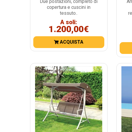
Due postazioni, completo di
Am
copertura e cuscini in
tessuto..
r
A soli:
1.200,00€
ACQUISTA