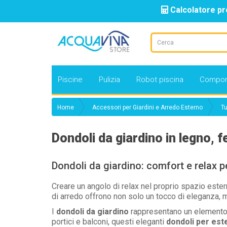
Calcolatore pr
Piscine
Pulizia
Robot piscina
Compon
Home
Accessori per Giardini e Arredo Esterno
Tu
Dondoli da giardino in legno, 
Dondoli da giardino: comfort e relax pe
Creare un angolo di relax nel proprio spazio este
di arredo offrono non solo un tocco di eleganza, m
I
dondoli da giardino
rappresentano un elemento d’
portici e balconi, questi eleganti
dondoli per est