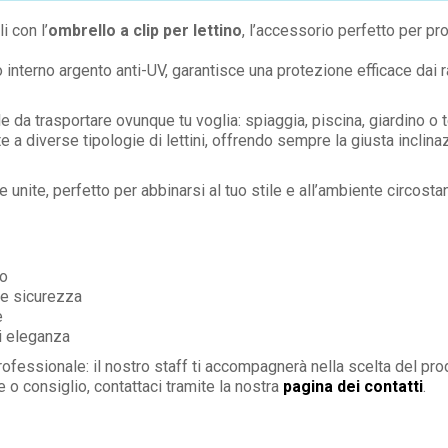
i con l’
ombrello a clip per lettino
, l’accessorio perfetto per pr
to interno argento anti-UV, garantisce una protezione efficace dai
ile da trasportare ovunque tu voglia: spiaggia, piscina, giardino o 
e a diverse tipologie di lettini, offrendo sempre la giusta inclin
 unite, perfetto per abbinarsi al tuo stile e all’ambiente circosta
io
e sicurezza
e
di eleganza
ofessionale: il nostro staff ti accompagnerà nella scelta del pr
 o consiglio, contattaci tramite la nostra
pagina dei contatti
.