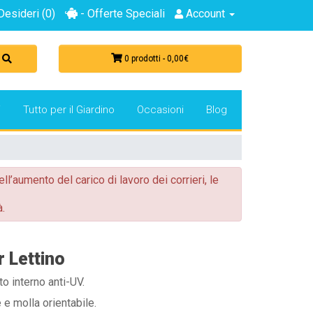
Desideri (0)
- Offerte Speciali
Account
0 prodotti - 0,00€
i
Tutto per il Giardino
Occasioni
Blog
ell’aumento del carico di lavoro dei corrieri, le
.
r Lettino
o interno anti-UV.
e molla orientabile.