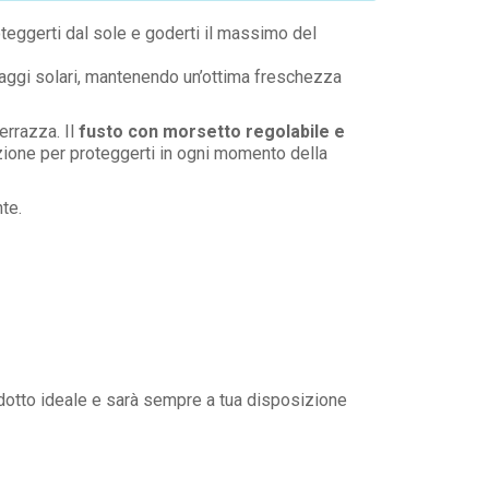
oteggerti dal sole e goderti il massimo del
 raggi solari, mantenendo un’ottima freschezza
terrazza. Il
fusto con morsetto regolabile e
azione per proteggerti in ogni momento della
nte.
odotto ideale e sarà sempre a tua disposizione