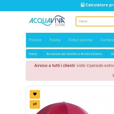
Calcolatore pr
Piscine
Pulizia
Robot piscina
Compon
Home
Accessori per Giardini e Arredo Esterno
Om
Avviso a tutti i clienti:
visto il periodo estiv