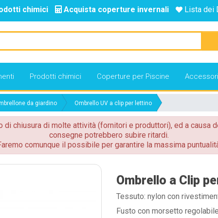
odotti chimici
Acquista coperture invernali
Lista dei 
enti
Prodotti chimici
Coperture per Piscine
Accessor
brellone da giardino
Ombrello UV a clip per lettino
o di chiusura di molte attività (fornitori e produttori), ed a causa d
consegne potrebbero subire ritardi.
Faremo comunque il possibile per garantire la massima puntualità
Ombrello a Clip pe
Tessuto: nylon con rivestiment
Fusto con morsetto regolabile 