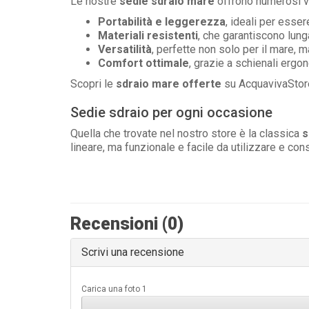
Le nostre
sedie sdraio mare
offrono numerosi v
Portabilità e leggerezza
, ideali per esse
Materiali resistenti
, che garantiscono lun
Versatilità
, perfette non solo per il mare, m
Comfort ottimale
, grazie a schienali ergon
Scopri le
sdraio mare offerte
su AcquavivaStore 
Sedie sdraio per ogni occasione
Quella che trovate nel nostro store è la classica
s
lineare, ma funzionale e facile da utilizzare e con
Recensioni (0)
Scrivi una recensione
Carica una foto 1