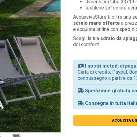
dimensioni tubo 33x19
textilene 2x1colore ecrù,
AcquavivaStore ti offre una s
sdraio mare offerte
a prezz
e acquista online con spedizi
Scegli la tua
sdraio da spiag
del comfort!
I nostri metodi di pa
Carta di credito, Paypal, B
contrassegno a partire da 1
Spedizione gratuita co
Consegna in tutta Itali
ACQUISTA UN