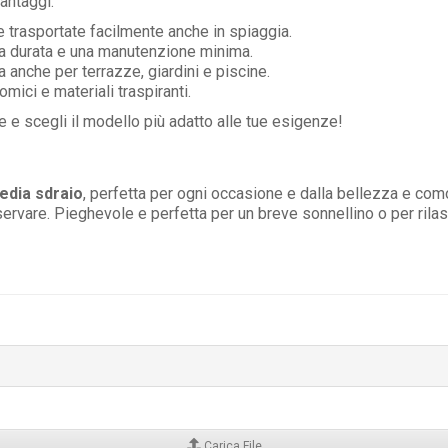
antaggi:
re trasportate facilmente anche in spiaggia.
ga durata e una manutenzione minima.
a anche per terrazze, giardini e piscine.
omici e materiali traspiranti.
e scegli il modello più adatto alle tue esigenze!
edia sdraio
, perfetta per ogni occasione e dalla bellezza e co
servare. Pieghevole e perfetta per un breve sonnellino o per rilass
Carica File