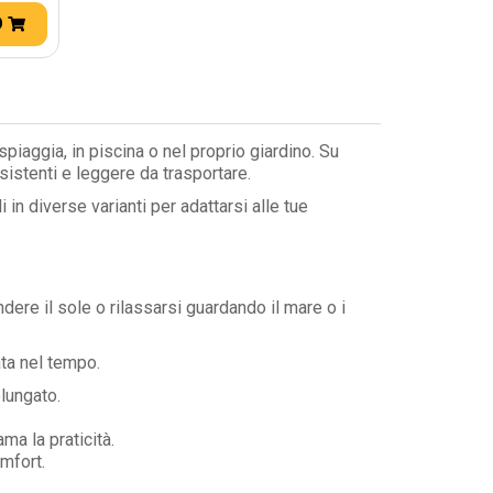
O
iaggia, in piscina o nel proprio giardino. Su
istenti e leggere da trasportare.
li in diverse varianti per adattarsi alle tue
ndere il sole o rilassarsi guardando il mare o i
ata nel tempo.
olungato.
ma la praticità.
omfort.