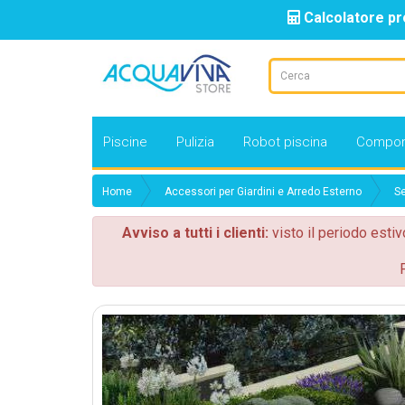
Calcolatore pr
Piscine
Pulizia
Robot piscina
Compon
Home
Accessori per Giardini e Arredo Esterno
Se
Avviso a tutti i clienti:
visto il periodo estiv