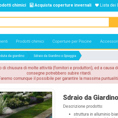
odotti chimici
Acquista coperture invernali
Lista dei 
enti
Prodotti chimici
Coperture per Piscine
Accessor
duta da giardino
Sdraio da Giardino o Spiaggia
o di chiusura di molte attività (fornitori e produttori), ed a causa d
consegne potrebbero subire ritardi.
Faremo comunque il possibile per garantire la massima puntualità
Sdraio da Giardino
Descrizione prodotto:
struttura in alluminio bi