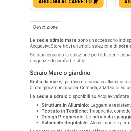
AGGIUNGI AL CARRELLO
AG
Descrizione
Le
sedie sdraio mare
sono un accessorio indispen
AcquavivaStore trovi un’ampia selezione di
sdrai
Se stai cercando la soluzione perfetta per rilassar
esigenze di comfort e stile.
Sdraio Mare o giardino
Sedia da mare
, giardino o piscina in alluminio bi
bimbi giocare in piscina. Comoda, adattabile ad og
Le
sedie a sdraio
disponibili su AcquavivaStore s
Struttura in Alluminio:
Leggera e resistente
Tessuto in Textilene:
Traspirante, comodo e
Design Pieghevole:
Le
sdraio da spiaggi
Schienale Regolabile:
Alcuni modelli permet