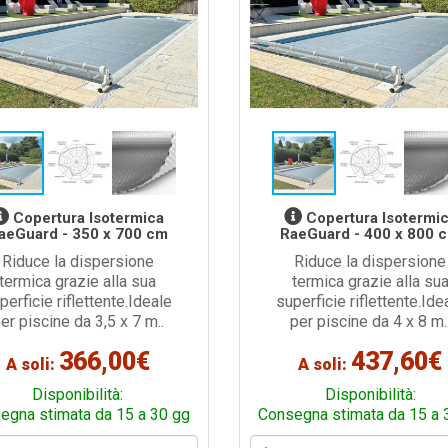
Copertura Isotermica
Copertura Isotermi
aeGuard - 350 x 700 cm
RaeGuard - 400 x 800 
Riduce la dispersione
Riduce la dispersione
termica grazie alla sua
termica grazie alla su
perficie riflettente.Ideale
superficie riflettente.Ide
er piscine da 3,5 x 7 m..
per piscine da 4 x 8 m.
366,00€
437,60€
A soli:
A soli:
Disponibilità:
Disponibilità:
egna stimata da 15 a 30 gg
Consegna stimata da 15 a 