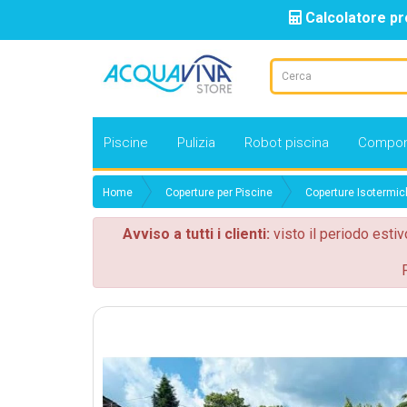
Calcolatore pr
Piscine
Pulizia
Robot piscina
Compon
Home
Coperture per Piscine
Coperture Isotermic
Avviso a tutti i clienti:
visto il periodo estiv