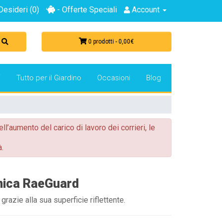
Desideri (0)
- Offerte Speciali
Account
0 prodotti - 0,00€
i
Tutto per il Giardino
Occasioni
Blog
ell’aumento del carico di lavoro dei corrieri, le
.
mica RaeGuard
razie alla sua superficie riflettente.