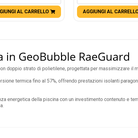
GIUNGI AL CARRELLO
AGGIUNGI AL CARRELL
ca in GeoBubble RaeGuard
on doppio strato di polietilene, progettata per massimizzare il ma
spersione termica fino al 57%, offrendo prestazioni isolanti parago
nza energetica della piscina con un investimento contenuto e temp
a.