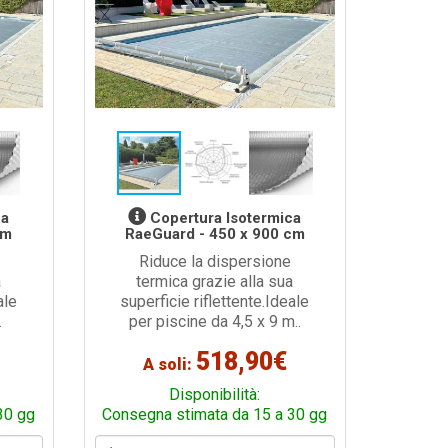
ca
Copertura Isotermica
cm
RaeGuard - 450 x 900 cm
Riduce la dispersione
a
termica grazie alla sua
ale
superficie riflettente.Ideale
.
per piscine da 4,5 x 9 m..
518,90€
A soli:
Disponibilità:
30 gg
Consegna stimata da 15 a 30 gg