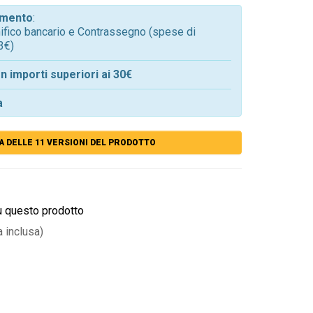
gamento
:
onifico bancario e Contrassegno (spese di
3€)
n importi superiori ai 30€
a
A DELLE 11 VERSIONI DEL PRODOTTO
u questo prodotto
a inclusa)