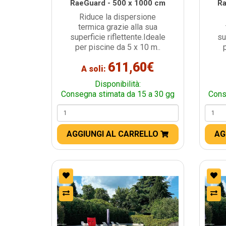
RaeGuard - 500 x 1000 cm
Ra
Riduce la dispersione
termica grazie alla sua
superficie riflettente.Ideale
su
per piscine da 5 x 10 m..
611,60€
A soli:
Disponibilità:
Consegna stimata da 15 a 30 gg
Cons
AGGIUNGI AL CARRELLO
AG