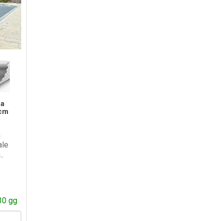
ca
 cm
a
ale
.
30 gg