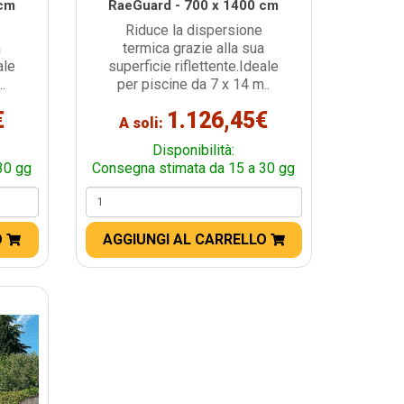
 cm
RaeGuard - 700 x 1400 cm
Riduce la dispersione
a
termica grazie alla sua
ale
superficie riflettente.Ideale
.
per piscine da 7 x 14 m..
€
1.126,45€
A soli:
Disponibilità:
30 gg
Consegna stimata da 15 a 30 gg
O
AGGIUNGI AL CARRELLO