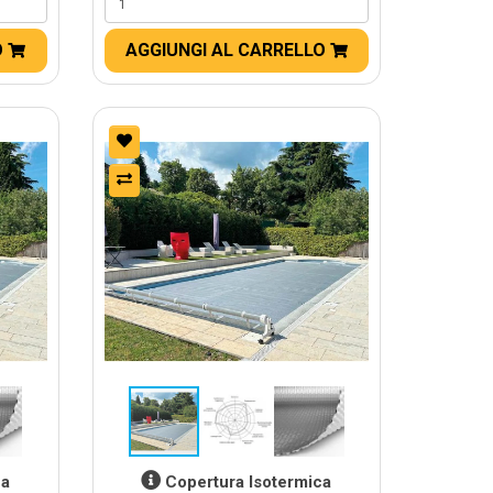
O
AGGIUNGI AL CARRELLO
ca
Copertura Isotermica