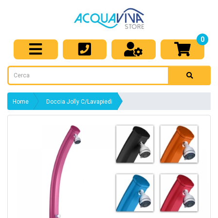
0
Home
Doccia Jolly C/Lavapiedi