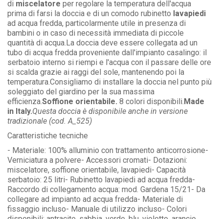
di
miscelatore
per regolare la temperatura dell'acqua
prima di farsi la doccia e di un comodo rubinetto
lavapiedi
ad acqua fredda, particolarmente utile in presenza di
bambini o in caso di necessità immediata di piccole
quantità di acqua.La doccia deve essere collegata ad un
tubo di acqua fredda proveniente dall'impianto casalingo: il
serbatoio interno si riempi e l'acqua con il passare delle ore
si scalda grazie ai raggi del sole, mantenendo poi la
temperatura.Consigliamo di installare la doccia nel punto più
soleggiato del giardino per la sua massima
efficienza.
Soffione orientabile.
8 colori disponibili.
Made
in Italy.
Questa doccia è disponibile anche in versione
tradizionale (cod. A_525)
Caratteristiche tecniche
- Materiale: 100% alluminio con trattamento anticorrosione-
Verniciatura a polvere- Accessori cromati- Dotazioni:
miscelatore, soffione orientabile, lavapiedi- Capacità
serbatoio: 25 litri- Rubinetto lavapiedi ad acqua fredda-
Raccordo di collegamento acqua: mod. Gardena 15/21- Da
collegare ad impianto ad acqua fredda- Materiale di
fissaggio incluso- Manuale di utilizzo incluso- Colori
disponibili: antracite, sabbia, verde, blu, violetto, arancio,