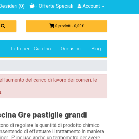
Desideri (0)
- Offerte Speciali
Account
0 prodotti - 0,00€
i
Tutto per il Giardino
Occasioni
Blog
ell’aumento del carico di lavoro dei corrieri, le
.
cina Gre pastiglie grandi
tono di regolare la quantità di prodotto chimico
onsentendo di effettuare il trattamento in maniera
liner. E' incluso anche un termometro per avere