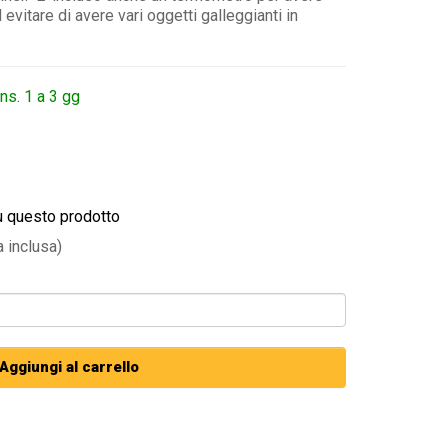
evitare di avere vari oggetti galleggianti in
ns. 1 a 3 gg
u questo prodotto
a inclusa)
Aggiungi al carrello