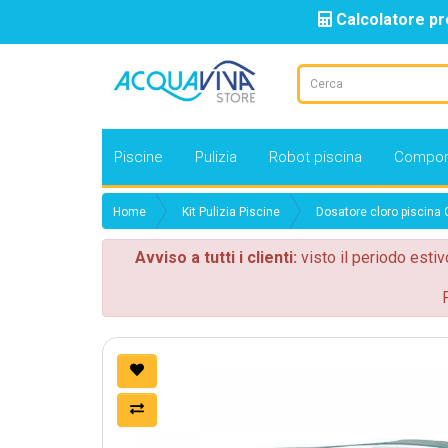
Calcolatore pr
Piscine
Pulizia
Robot piscina
Compon
Home
Kit Pulizia Piscine
Dosatore cloro piscina G
Avviso a tutti i clienti:
visto il periodo estiv