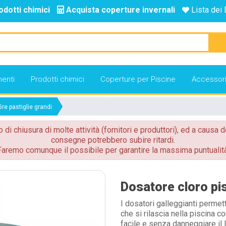
odotti chimici
Acquista coperture invernali
Lista dei 
enti
Prodotti chimici
Coperture per Piscine
Accessor
re pastiglie grandi
o di chiusura di molte attività (fornitori e produttori), ed a causa d
consegne potrebbero subire ritardi.
Faremo comunque il possibile per garantire la massima puntualità
Dosatore cloro pis
I dosatori galleggianti permet
che si rilascia nella piscina c
facile e senza danneggiare il 