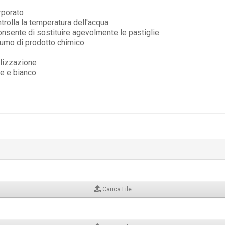
rporato
trolla la temperatura dell'acqua
onsente di sostituire agevolmente le pastiglie
nsumo di prodotto chimico
alizzazione
de e bianco
Carica File