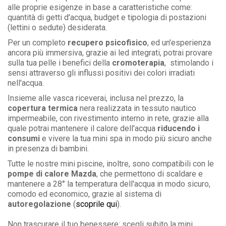
alle proprie esigenze in base a caratteristiche come:
quantità di getti d'acqua, budget e tipologia di postazioni
(lettini o sedute) desiderata.
Per un completo
recupero psicofisico
, ed un'esperienza
ancora più immersiva, grazie ai led integrati, potrai provare
sulla tua pelle i benefici della
cromoterapia
, stimolando i
sensi attraverso gli influssi positivi dei colori irradiati
nell'acqua.
Insieme alle vasca riceverai, inclusa nel prezzo, la
copertura termica
nera realizzata in tessuto nautico
impermeabile, con rivestimento interno in rete, grazie alla
quale potrai mantenere il calore dell'acqua
riducendo i
consumi
e vivere la tua mini spa in modo più sicuro anche
in presenza di bambini.
Tutte le nostre mini piscine, inoltre, sono compatibili con le
pompe di calore Mazda
, che permettono di scaldare e
mantenere a 28° la temperatura dell'acqua in modo sicuro,
comodo ed economico, grazie al sistema di
autoregolazione
(
scoprile qui
).
Non trascurare il tuo benessere: scegli subito la mini