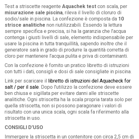
Test a striscette reagente
Aquachek test
con scala, per
misurazione sale piscina
, rileva il livello di cloruro di
sodio/sale in piscina. La confezione è composta da
10
strisce analitiche
non riutilizzabili. Essendo la lettura
sempre specifica e precisa, si ha la garanzia che l’acqua
contenga i giusti livelli di sale, elemento indispensabile per
usare la piscina in tutta tranquillità, sapendo inoltre che il
generatore sarà in grado di produrre la quantità corretta di
cloro per mantenere l’acqua pulita e priva di contaminanti.
Con la confezione è fornito un pratico libretto di istruzioni
con tutti i dati, consigli e dosi di sale consigliate in piscina.
Link per scaricare il
libretto di istruzioni del Aquacheck for
salt / per il sale
. Dopo l'utilizzo la confezione deve essere
ben chiusa e sigillata per evitare danni alle striscette
analitiche. Ogni striscetta ha la scala propria tarata solo per
quella striscetta, non si possono paragonare i valori di
risultato con una unica scala, ogni scala fa riferimento alla
striscetta in uso.
CONSIGLI D’USO
Immergere la striscetta in un contenitore con circa 2,5 cm di