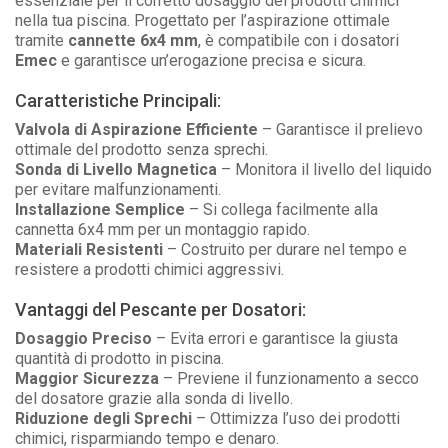
essenziale per il corretto dosaggio dei prodotti chimici
nella tua piscina. Progettato per l’aspirazione ottimale
tramite
cannette 6x4 mm
, è compatibile con i dosatori
Emec
e garantisce un’erogazione precisa e sicura.
Caratteristiche Principali:
Valvola di Aspirazione Efficiente
– Garantisce il prelievo
ottimale del prodotto senza sprechi.
Sonda di Livello Magnetica
– Monitora il livello del liquido
per evitare malfunzionamenti.
Installazione Semplice
– Si collega facilmente alla
cannetta
6x4 mm
per un montaggio rapido.
Materiali Resistenti
– Costruito per durare nel tempo e
resistere a prodotti chimici aggressivi.
Vantaggi del Pescante per Dosatori:
Dosaggio Preciso
– Evita errori e garantisce la giusta
quantità di prodotto in piscina.
Maggior Sicurezza
– Previene il funzionamento a secco
del dosatore grazie alla sonda di livello.
Riduzione degli Sprechi
– Ottimizza l’uso dei prodotti
chimici, risparmiando tempo e denaro.