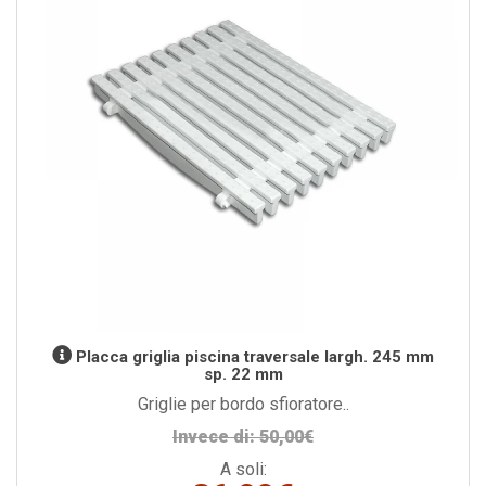
Placca griglia piscina traversale largh. 245 mm
sp. 22 mm
Griglie per bordo sfioratore..
Invece di: 50,00€
A soli: