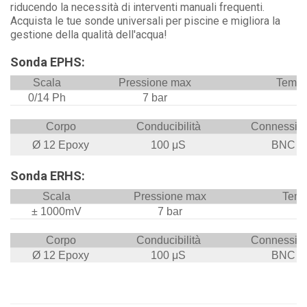
riducendo la necessità di interventi manuali frequenti.
Acquista le tue sonde universali per piscine e migliora la
gestione della qualità dell'acqua!
Sonda EPHS:
Scala
Pressione max
Temper
0/14
Ph
7
bar
Corpo
Conducibilità
Connessio
Ø 12 Epoxy
100
μS
BNC
Sonda ERHS:
Scala
Pressione max
Temp
± 1000
mV
7
bar
Corpo
Conducibilità
Connessio
Ø 12 Epoxy
100
μS
BNC