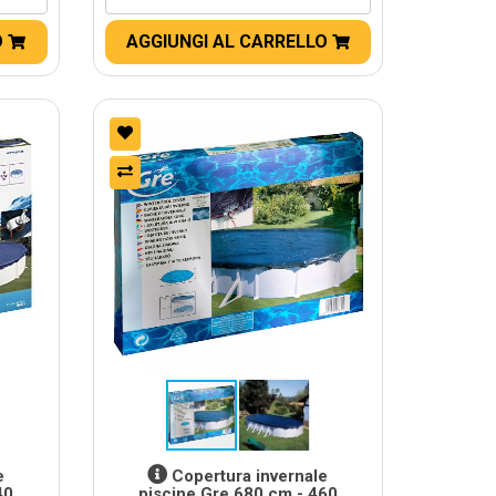
O
AGGIUNGI AL CARRELLO
e
Copertura invernale
40
piscine Gre 680 cm - 460