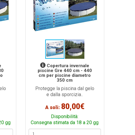
e
Copertura invernale
80
piscine Gre 440 cm - 440
ro
cm per piscine diametro
350 cm
elo
Protegge la piscina dal gelo
e dalla sporcizia..
80,00€
A soli:
Disponibilità:
20 gg
Consegna stimata da 18 a 20 gg