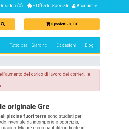
Desideri (0)
- Offerte Speciali
Account
0 prodotti - 0,00€
i
Tutto per il Giardino
Occasioni
Blog
ell’aumento del carico di lavoro dei corrieri, le
.
e originale Gre
ali piscine fuori terra
sono studiati per
odo invernale da intemperie e sporcizia,
iscina. Misure e compatibilità indicate in