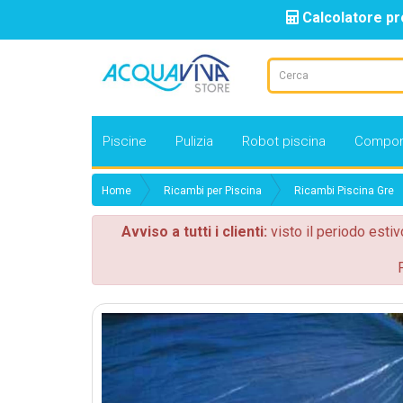
Calcolatore pr
Piscine
Pulizia
Robot piscina
Compon
Home
Ricambi per Piscina
Ricambi Piscina Gre
Avviso a tutti i clienti:
visto il periodo estiv