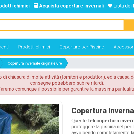
odotti chimici
Acquista coperture invernali
Lista dei 
enti
Prodotti chimici
Coperture per Piscine
Accessor
Copertura invernale originale Gre
o di chiusura di molte attività (fornitori e produttori), ed a causa d
consegne potrebbero subire ritardi.
Faremo comunque il possibile per garantire la massima puntualità
Copertura invernal
Queste
teli copertura invern
proteggere la piscina nel peri
avvolgendo completamente la p