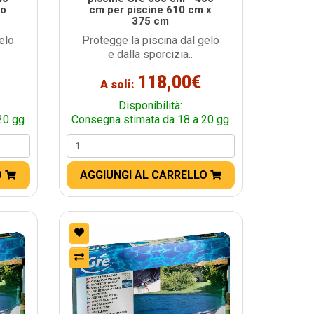
ro
cm per piscine 610 cm x
375 cm
elo
Protegge la piscina dal gelo
e dalla sporcizia..
118,00€
A soli:
Disponibilità:
20 gg
Consegna stimata da 18 a 20 gg
O
AGGIUNGI AL CARRELLO