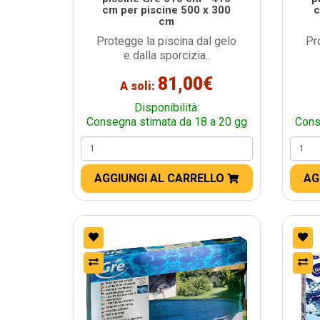
cm per piscine 500 x 300
c
cm
Protegge la piscina dal gelo
Pr
e dalla sporcizia..
81,00€
A soli:
Disponibilità:
Consegna stimata da 18 a 20 gg
Cons
AGGIUNGI AL CARRELLO
AG