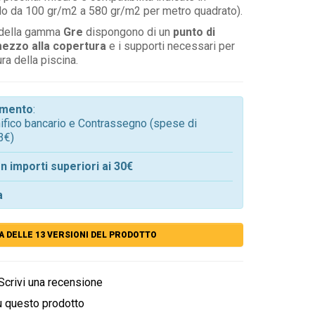
lo da 100 gr/m2 a 580 gr/m2 per metro quadrato).
della gamma
Gre
dispongono di un
punto di
mezzo alla copertura
e i supporti necessari per
ura della piscina.
gamento
:
onifico bancario e Contrassegno (spese di
3€)
n importi superiori ai 30€
a
A DELLE 13 VERSIONI DEL PRODOTTO
Scrivi una recensione
u questo prodotto