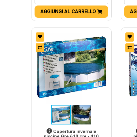
AGGIUNGI AL CARRELLO
AG
Copertura invernale
piscine Gre 610 cm - 410
p