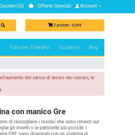
Desideri (0)
- Offerte Speciali
Account
0 prodotti - 0,00€
i
Tutto per il Giardino
Occasioni
Blog
ell’aumento del carico di lavoro dei corrieri, le
.
cina con manico Gre
ono di raccogliere i residui che sono rimasti sul
ie gli insetti o le particelle più piccole. I
amma GRE sono disegnati con un sistema di