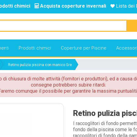
odotti chimici
Acquista coperture invernali
Lista dei 
enti
Prodotti chimici
Coperture per Piscine
Accessor
Retino pulizia piscina con manico Gre
o di chiusura di molte attività (fornitori e produttori), ed a causa d
consegne potrebbero subire ritardi.
Faremo comunque il possibile per garantire la massima puntualità
Retino pulizia pis
I raccoglitori di fondo permett
fondo della piscina come le fogl
raccoglitori di fondo della g