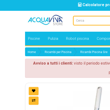
Calcolatore pr
Piscine
Pulizia
Robot piscina
Compon
Home
Ricambi per Piscina
Ricambi Piscina Gre
Avviso a tutti i clienti:
visto il periodo estiv