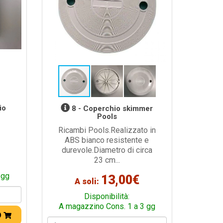
io
8 - Coperchio skimmer
Pools
Ricambi Pools.Realizzato in
ABS bianco resistente e
durevole.Diametro di circa
23 cm...
 gg
13,00€
A soli:
Disponibilità:
A magazzino Cons. 1 a 3 gg
O