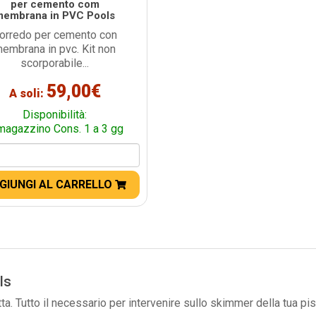
per cemento com
membrana in PVC Pools
orredo per cemento con
embrana in pvc. Kit non
scorporabile...
59,00€
A soli:
Disponibilità:
magazzino Cons. 1 a 3 gg
GIUNGI AL CARRELLO
ls
a. Tutto il necessario per intervenire sullo skimmer della tua pis