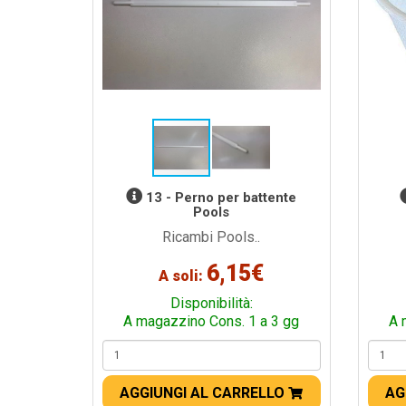
13 - Perno per battente
Pools
Ricambi Pools..
6,15€
A soli:
Disponibilità:
A magazzino Cons. 1 a 3 gg
A 
AGGIUNGI AL CARRELLO
AG