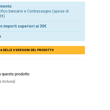
gamento
:
onifico bancario e Contrassegno (spese di
3€)
n importi superiori ai 30€
a
A DELLE 6 VERSIONI DEL PRODOTTO
u questo prodotto
a inclusa)