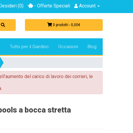
Desideri (0)
- Offerte Speciali
Account
0 prodotti - 0,00€
i
Tutto per il Giardino
Occasioni
Blog
ell’aumento del carico di lavoro dei corrieri, le
.
ools a bocca stretta