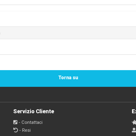
a
Torna su
Servizio Cliente
E
- Contattaci
- Resi