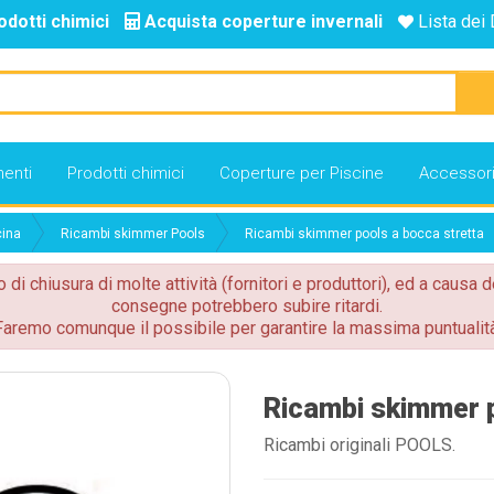
odotti chimici
Acquista coperture invernali
Lista dei 
enti
Prodotti chimici
Coperture per Piscine
Accessor
cina
Ricambi skimmer Pools
Ricambi skimmer pools a bocca stretta
o di chiusura di molte attività (fornitori e produttori), ed a causa d
consegne potrebbero subire ritardi.
Faremo comunque il possibile per garantire la massima puntualità
Ricambi skimmer p
Ricambi originali POOLS.