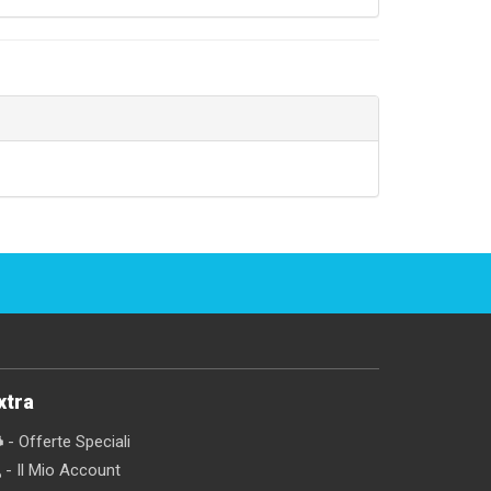
xtra
- Offerte Speciali
- Il Mio Account