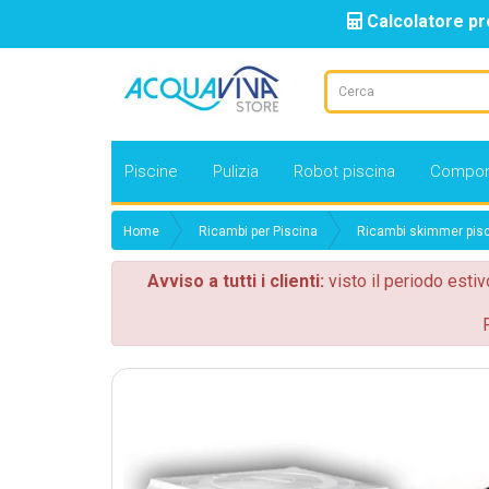
Calcolatore pr
Piscine
Pulizia
Robot piscina
Compon
Home
Ricambi per Piscina
Ricambi skimmer pis
Avviso a tutti i clienti:
visto il periodo estiv