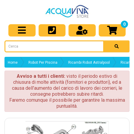
0
Home
Robot Per Piscina
Ricambi Robot Astralpool
Ricambi
Avviso a tutti i clienti:
visto il periodo estivo di
chiusura di molte attività (fornitori e produttori), ed a
causa dell’aumento del carico di lavoro dei corrieri, le
consegne potrebbero subire ritardi.
Faremo comunque il possibile per garantire la massima
puntualità.