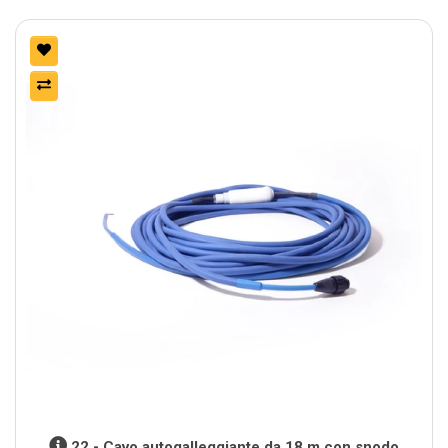
22 - Cavo autogalleggiante da 18 m con snodo