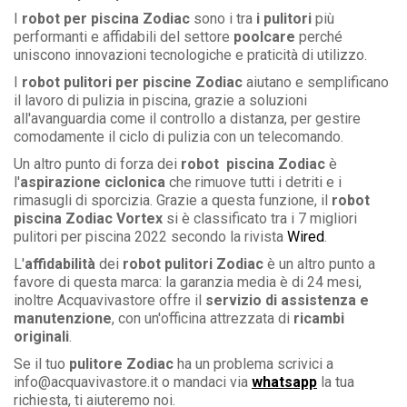
I
robot per piscina Zodiac
sono i tra
i pulitori
più
performanti e affidabili del settore
poolcare
perché
uniscono innovazioni tecnologiche e praticità di utilizzo.
I
robot pulitori per piscine Zodiac
aiutano e semplificano
il lavoro di pulizia in piscina, grazie a soluzioni
all'avanguardia come il controllo a distanza, per gestire
comodamente il ciclo di pulizia con un telecomando.
Un altro punto di forza dei
robot piscina Zodiac
è
l'
aspirazione ciclonica
che rimuove tutti i detriti e i
rimasugli di sporcizia. Grazie a questa funzione, il
robot
piscina Zodiac Vortex
si è classificato tra i 7 migliori
pulitori per piscina 2022 secondo la rivista
Wired
.
L'
affidabilità
dei
robot pulitori Zodiac
è un altro punto a
favore di questa marca: la garanzia media è di 24 mesi,
inoltre Acquavivastore offre il
servizio di assistenza e
manutenzione
, con un'officina attrezzata di
ricambi
originali
.
Se il tuo
pulitore Zodiac
ha un problema scrivici a
info@acquavivastore.it o mandaci via
whatsapp
la tua
richiesta, ti aiuteremo noi.