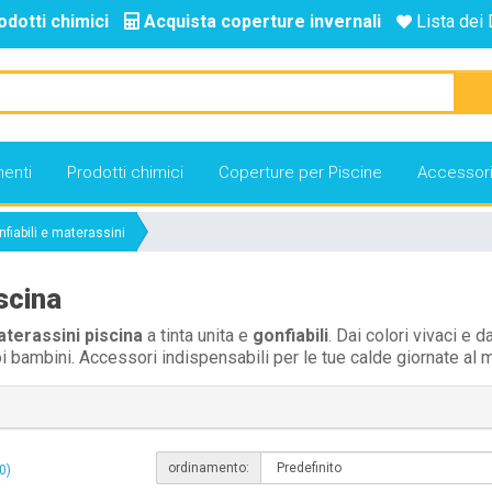
odotti chimici
Acquista coperture invernali
Lista dei 
enti
Prodotti chimici
Coperture per Piscine
Accessor
nfiabili e materassini
iscina
terassini
piscina
a tinta unita e
gonfiabili
. Dai colori vivaci e 
uoi bambini. Accessori indispensabili per le tue calde giornate al 
ordinamento:
0)