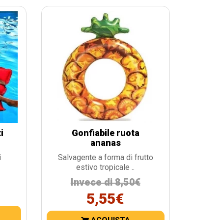
i
Gonfiabile ruota
ananas
i
Salvagente a forma di frutto
estivo tropicale ..
Invece di 8,50€
5,55€