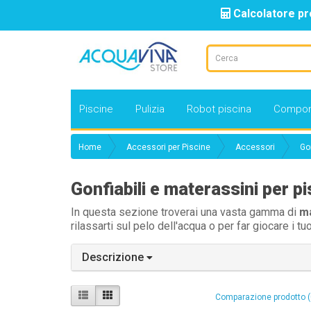
Calcolatore pr
Piscine
Pulizia
Robot piscina
Compon
Home
Accessori per Piscine
Accessori
Go
Gonfiabili e materassini per p
In questa sezione troverai una vasta gamma di
ma
rilassarti sul pelo dell'acqua o per far giocare i t
Descrizione
Comparazione prodotto (