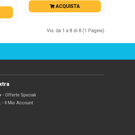
ACQUISTA
Vis. da 1 a 8 di 8 (1 Pagine)
xtra
- Offerte Speciali
- Il Mio Account