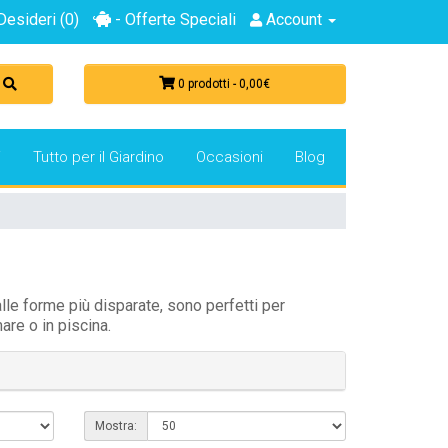
Desideri (0)
- Offerte Speciali
Account
0 prodotti - 0,00€
i
Tutto per il Giardino
Occasioni
Blog
dalle forme più disparate, sono perfetti per
mare o in piscina.
Mostra: