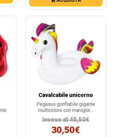
ACQUISTA
Cavalcabile unicorno
Pegasus gonfiabile gigante
ante
multicolore con maniglie ..
Invece di 45,50€
30,50€