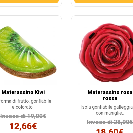
Materassino Kiwi
Materassino rosa
rossa
forma di frutto, gonfiabile
e colorato..
Isola gonfiabile galleggi
con maniglie..
Invece di 19,00€
Invece di 28,00€
12,66€
18,60€