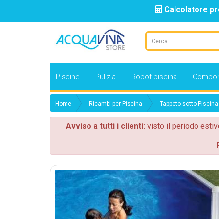
Calcolatore pr
Piscine
Pulizia
Robot piscina
Compon
Home
Ricambi per Piscina
Tappeto sotto Piscina
Avviso a tutti i clienti:
visto il periodo estiv