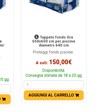
e
Tappeto fondo Gre
ne
650x650 cm per piscine
cm/
diametro 640 cm
Proteggi fondo piscine..
.
150,00€
A soli:
Disponibilità:
Consegna stimata da 18 a 20 gg
20 gg
AGGIUNGI AL CARRELLO
O