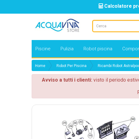
Calcolatore pr
Piscine
Pulizia
Robot piscina
Compon
Home
Robot Per Piscina
Ricambi Robot Astralpo
Avviso a tutti i clienti:
visto il periodo estiv