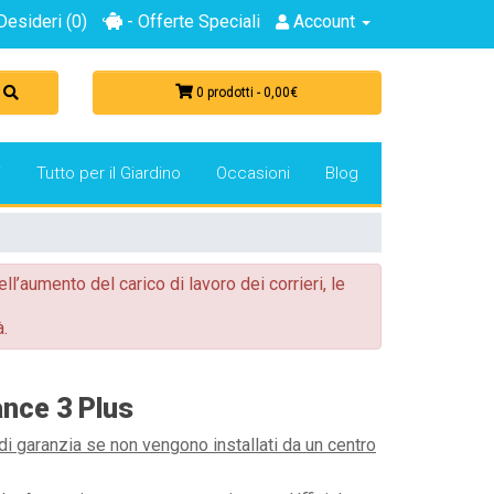
Desideri (0)
- Offerte Speciali
Account
0 prodotti - 0,00€
i
Tutto per il Giardino
Occasioni
Blog
ell’aumento del carico di lavoro dei corrieri, le
.
ance 3 Plus
di garanzia se non vengono installati da un centro