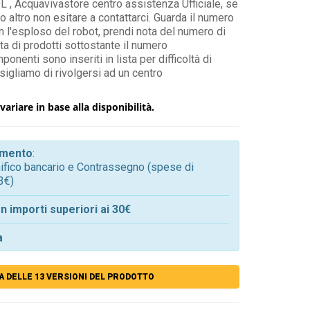
, Acquavivastore centro assistenza Ufficiale, se
 o altro non esitare a contattarci. Guarda il numero
 l'esploso del robot, prendi nota del numero di
ta di prodotti sottostante il numero
onenti sono inseriti in lista per difficoltà di
sigliamo di rivolgersi ad un centro
variare in base alla disponibilità.
gamento
:
onifico bancario e Contrassegno (spese di
3€)
n importi superiori ai 30€
a
A DELLE 13 VERSIONI DEL PRODOTTO