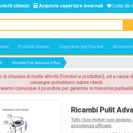
odotti chimici
Acquista coperture invernali
Lista dei 
enti
Prodotti chimici
Coperture per Piscine
Accessor
ol
Ricambi Pulit Advance 3 Plus
o di chiusura di molte attività (fornitori e produttori), ed a causa d
consegne potrebbero subire ritardi.
Faremo comunque il possibile per garantire la massima puntualità
Ricambi Pulit Adv
Tutti i box motori non godono 
assistenza ufficiale.