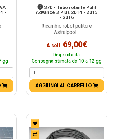
PVA
370 - Tubo rotante Pulit
4 -
Advance 3 Plus 2014 - 2015
- 2016
e
Ricambio robot pulitore
Astralpool ..
69,00€
A soli:
Disponibilità:
7 gg
Consegna stimata da 10 a 12 gg
O
AGGIUNGI AL CARRELLO