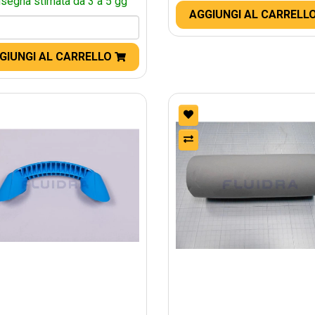
segna stimata da 3 a 5 gg
AGGIUNGI AL CARRELL
GIUNGI AL CARRELLO