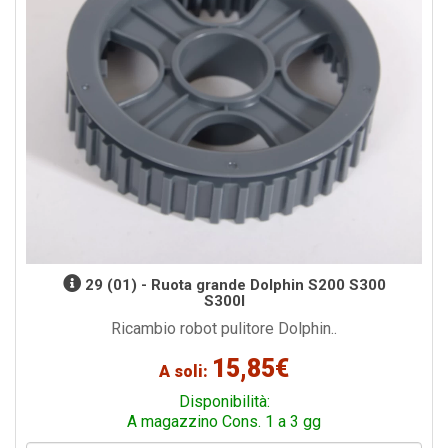
29 (01) - Ruota grande Dolphin S200 S300
S300I
Ricambio robot pulitore Dolphin..
15,85€
A soli:
Disponibilità:
A magazzino Cons. 1 a 3 gg